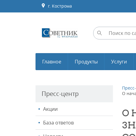
г. Кострома
Главное
Продукты
Услуги
Пресс
Пресс-центр
О нач
Акции
О 
База ответов
ЗН