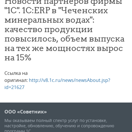
Новости партнеров фирмы
"1С". 1С:ERP в "Чеченских
минеральных водах":
качество продукции
повысилось, объем выпуска
на тех же мощностях вырос
на 15%
Ссылка на
оригинал:
http://v8.1c.ru/news/newsAbout.jsp?
id=21627
ООО «Советник»
Мы оказываем полный спектр услуг по установке,
настройке, обновлению, обучению и сопровождению
программ 1С.