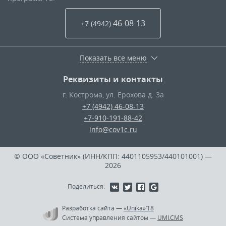
46-08-13
+7 (4942
)
Показать все меню
Реквизиты и контакты
г. Кострома
,
ул. Ерохова д. 3а
+7 (4942) 46-08-13
+7-910-191-88-42
info@cov1c.ru
© ООО «Советник» (ИНН/КПП: 4401105953/440101001)
—
2026
Поделиться:
Разработка сайта
—
«Unika»’18
Система управления сайтом
—
UMI.CMS