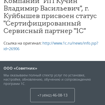
Компании "ИП Кучин
Владимир Васильевич", г.
Куйбышев присвоен статус
"Сертифицированный
Сервисный партнер "1С"
Ссылка на оригинал:
http://www.1c.ru/news/info.jsp?
id=26906
ООО «Советник»
Мы оказываем полный спектр услуг по установке,
настройке, обновлению, обучению и сопровождению
программ 1С.
46-08-13
+7 (4942
)