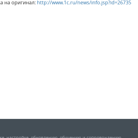
а на оригинал:
http://www.1c.ru/news/info.jsp?id=26735
вке, настройке, обновлению, обучению и сопровождению