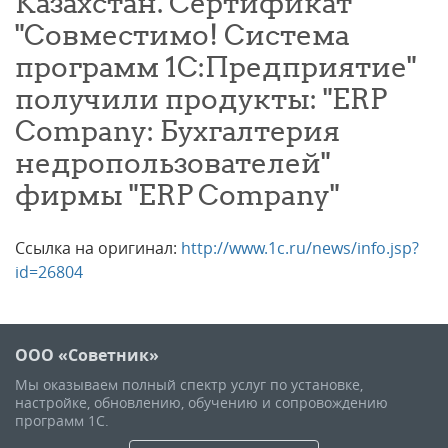
Казахстан. Сертификат
"Совместимо! Система
программ 1С:Предприятие"
получили продукты: "ERP
Company: Бухгалтерия
недропользователей"
фирмы "ERP Company"
Ссылка на оригинал:
http://www.1c.ru/news/info.jsp?
id=26804
ООО «Советник»
Мы оказываем полный спектр услуг по установке,
настройке, обновлению, обучению и сопровождению
программ 1С.