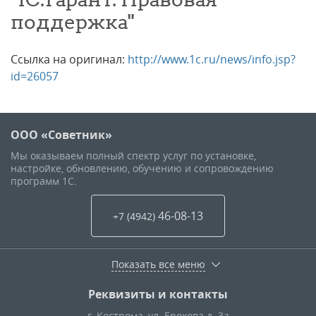
поддержка"
Ссылка на оригинал:
http://www.1c.ru/news/info.jsp?
id=26057
ООО «Советник»
Мы оказываем полный спектр услуг по установке,
настройке, обновлению, обучению и сопровождению
программ 1С.
46-08-13
+7 (4942
)
Показать все меню
Реквизиты и контакты
г. Кострома
,
ул. Ерохова д. 3а