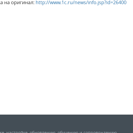
а на оригинал:
http://www.1c.ru/news/info.jsp?id=26400
вке, настройке, обновлению, обучению и сопровождению