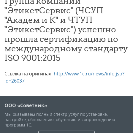
Группа компаний
"ЭтикетСервис" (ЧСУП
"Академ и К" и ЧТУП
"ЭтикетСервис") успешно
прошла сертификацию по
международному стандарту
ISO 9001:2015
Ссылка на оригинал:
http://www.1c.ru/news/info.jsp?
id=26037
ООО «Советник»
Мы оказываем полный спектр услуг по установке,
настройке, обновлению, обучению и сопровождению
программ 1С.