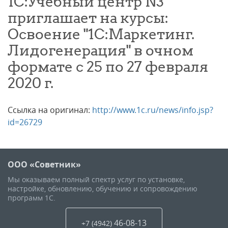
1С:Учебный центр N3
приглашает на курсы:
Освоение "1С:Маркетинг.
Лидогенерация" в очном
формате с 25 по 27 февраля
2020 г.
Ссылка на оригинал:
http://www.1c.ru/news/info.jsp?
id=26729
ООО «Советник»
Мы оказываем полный спектр услуг по установке,
настройке, обновлению, обучению и сопровождению
программ 1С.
46-08-13
+7 (4942
)