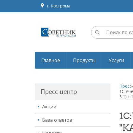
г. Кострома
Главное
Продукты
Услуги
Пресс
Пресс-центр
1С:Уче
3.1) с
Акции
1С
База ответов
"К