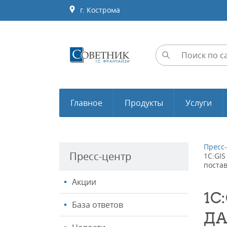
г. Кострома
Главное
Продукты
Услуги
Пресс
Пресс-центр
1С:GI
поста
Акции
1С
База ответов
ДА