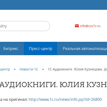
info@cov1c.ru
Битрикс
Пресс-центр
Реальная автоматизац
-центр
Новости 1С
1С:Аудиокниги. Юлия Кузнецова. Д
:АУДИОКНИГИ. ЮЛИЯ КУЗН
а на оригинал:
http://www.1c.ru/news/info.jsp?id=26800